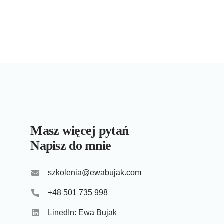
Masz więcej pytań
Napisz do mnie
szkolenia@ewabujak.com
+48 501 735 998
LinedIn: Ewa Bujak