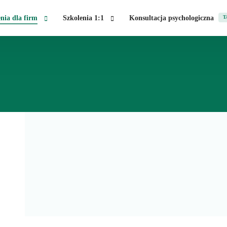
nia dla firm
Szkolenia 1:1
Konsultacja psychologiczna
T
pienia publiczne
Wystąpienia publiczne
pienia przed kamerą
Wystąpienia przed kamerą
nal branding
Autoprezentacja w awansie wewnętrznym
cie pracownika w kryzysie psychicznym
Autoprezentacja na rozmowie kwalifikacyjnej
ikacja kryzysowa
ikacja w zespole
ikacja managerska