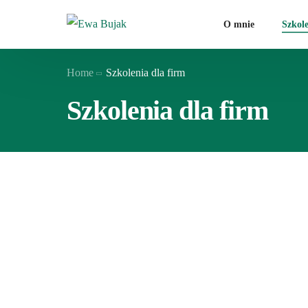
O mnie
Szkole
Home
Szkolenia dla firm
Wystą
Szkolenia dla firm
Wystą
Perso
Wspar
Komun
Komun
Komun